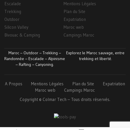
Escalade
Mentions Légales
Trekking
Plan du Site
Outdoor
Expatriation
Silicon Valley
Maroc web
Bivouac & Camping
Campings Maroc
Maroc – Outdoor – Trekking –
Explorez le Maroc sauvage, entre
Randonnée – Escalade – Alpinisme
trekking et liberté.
– Rafting – Canyoning.
A Propos
Mentions Légales
Plan du Site
Expatriation
Maroc web
Campings Maroc
Copyright ©
Colmar
Tech
– Tous droits réservés.