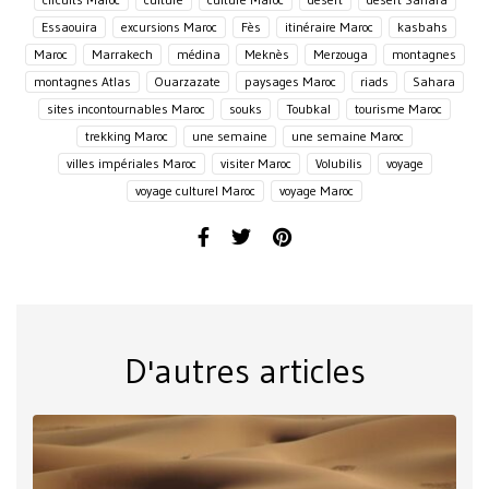
Essaouira
excursions Maroc
Fès
itinéraire Maroc
kasbahs
Maroc
Marrakech
médina
Meknès
Merzouga
montagnes
montagnes Atlas
Ouarzazate
paysages Maroc
riads
Sahara
sites incontournables Maroc
souks
Toubkal
tourisme Maroc
trekking Maroc
une semaine
une semaine Maroc
villes impériales Maroc
visiter Maroc
Volubilis
voyage
voyage culturel Maroc
voyage Maroc
D'autres articles