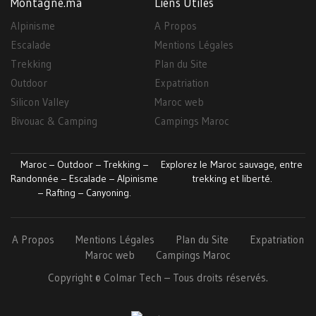
Montagne.ma
Liens Utiles
Alpinisme
A Propos
Escalade
Mentions Légales
Trekking
Plan du Site
Outdoor
Expatriation
Silicon Valley
Maroc web
Bivouac & Camping
Campings Maroc
Maroc – Outdoor – Trekking –
Explorez le Maroc sauvage, entre
Randonnée – Escalade – Alpinisme
trekking et liberté.
– Rafting – Canyoning.
A Propos
Mentions Légales
Plan du Site
Expatriation
Maroc web
Campings Maroc
Copyright ©
Colmar
Tech
– Tous droits réservés.