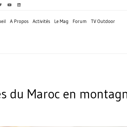
eil
A Propos
Activités
Le Mag
Forum
TV Outdoor
res du Maroc en montag