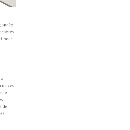
açonnée
Berbères
ct pour
 à
i de ces
sine
es
s de
les