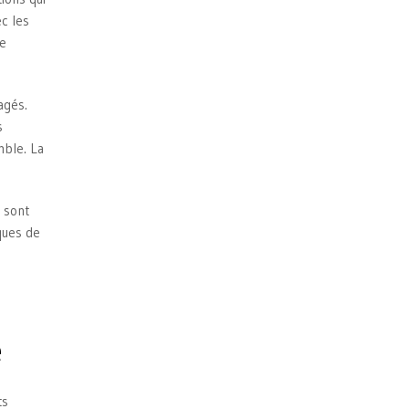
c les
de
agés.
s
mble. La
s sont
ques de
e
ts