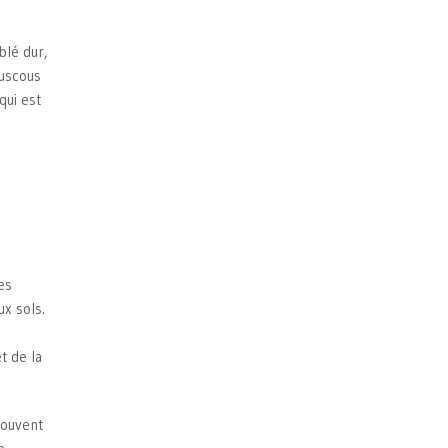
blé dur,
ouscous
qui est
es
ux sols.
t de la
souvent