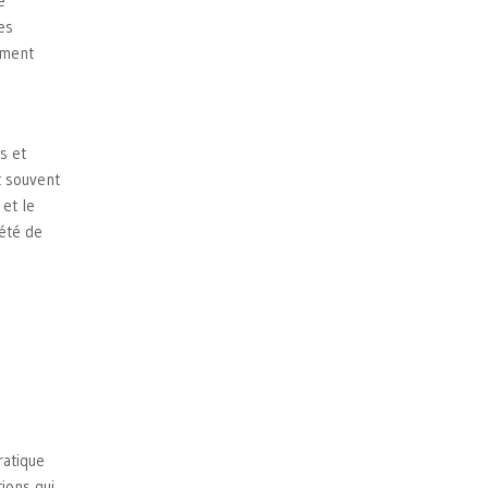
e
es
mment
s et
t souvent
 et le
iété de
ratique
ions qui