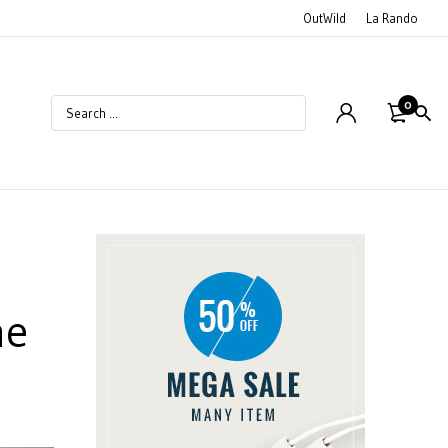
OutWild
La Rando
0
ne