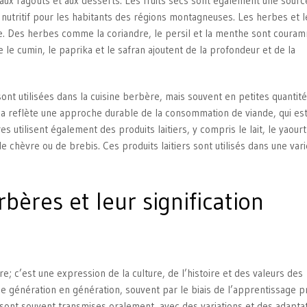
r aux ragoûts et aux desserts. Les fruits secs sont également une sourc
x nutritif pour les habitants des régions montagneuses. Les herbes et l
re. Des herbes comme la coriandre, le persil et la menthe sont coura
le cumin, le paprika et le safran ajoutent de la profondeur et de la
sont utilisées dans la cuisine berbère, mais souvent en petites quantité
 reflète une approche durable de la consommation de viande, qui es
 utilisent également des produits laitiers, y compris le lait, le yaourt
e chèvre ou de brebis. Ces produits laitiers sont utilisés dans une var
rbères et leur signification
e; c’est une expression de la culture, de l’histoire et des valeurs des
e génération en génération, souvent par le biais de l’apprentissage p
s sont souvent transmises oralement, avec des variations et des adaptat