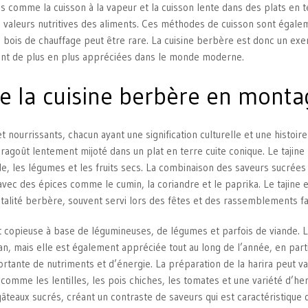
es comme la cuisson à la vapeur et la cuisson lente dans des plats en t
es valeurs nutritives des aliments. Ces méthodes de cuisson sont égale
e bois de chauffage peut être rare. La cuisine berbère est donc un ex
 sont de plus en plus appréciées dans le monde moderne.
e la cuisine berbère en mont
nourrissants, chacun ayant une signification culturelle et une histoir
 ragoût lentement mijoté dans un plat en terre cuite conique. Le tajine
de, les légumes et les fruits secs. La combinaison des saveurs sucrées
avec des épices comme le cumin, la coriandre et le paprika. Le tajine 
italité berbère, souvent servi lors des fêtes et des rassemblements fa
t copieuse à base de légumineuses, de légumes et parfois de viande. L
, mais elle est également appréciée tout au long de l’année, en parti
tante de nutriments et d’énergie. La préparation de la harira peut va
s comme les lentilles, les pois chiches, les tomates et une variété d’he
teaux sucrés, créant un contraste de saveurs qui est caractéristique 