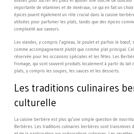
utilisés pour sucrer les plats et ajouter une touche de douceu
importante de vitamines et de minéraux, ce qui en fait un choi
épices jouent également un rôle crucial dans la cuisine berbè
utilisées pour parfumer les plats, tandis que des épices comme 
complexité aux saveurs.
Les viandes, y compris l’agneau, le poulet et parfois le bœuf, 
comme accompagnement plutôt que comme plat principal. Cela
réservée pour les occasions spéciales et les fêtes. Les Berbères
fromage, qui sont souvent produits localement à partir du lait d
plats, y compris les soupes, les sauces et les desserts.
Les traditions culinaires be
culturelle
La cuisine berbère est plus qu’une simple question de nourritur
Berbères. Les traditions culinaires berbères sont transmises d
et de la participation aux préparations culinaires. Les recette