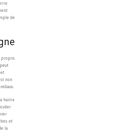
erre
ment
emple de
agne
e propre.
 peut
 et
est non
miliaux.
a harira
culier
rier
rbes et
de la