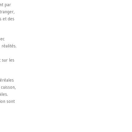
nt par
tranger,
s et des
vec
réalités.
 sur les
céréales
 cuisson,
iles.
ion sont