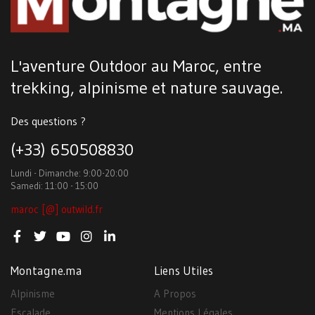
L'aventure Outdoor au Maroc, entre
trekking, alpinisme et nature sauvage.
Des questions ?
(+33) 650508830
Lundi - Dimanche: 9:00-20:00
Samedi: 11:00 - 15:00
maroc [@] outwild.fr
Montagne.ma
Liens Utiles
Alpinisme
A Propos
Escalade
Mentions Légales