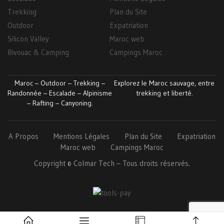
Trekking
Plan du Site
Outdoor
Expatriation
Silicon Valley
Maroc web
Bivouac & Camping
Campings Maroc
Maroc – Outdoor – Trekking –
Explorez le Maroc sauvage, entre
Randonnée – Escalade – Alpinisme
trekking et liberté.
– Rafting – Canyoning.
A Propos
Mentions Légales
Plan du Site
Expatriation
Maroc web
Campings Maroc
Copyright ©
Colmar
Tech
– Tous droits réservés.