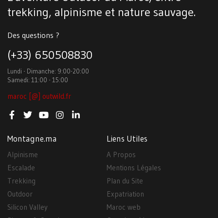
trekking, alpinisme et nature sauvage.
Des questions ?
(+33) 650508830
Lundi - Dimanche: 9:00-20:00
Samedi: 11:00 - 15:00
maroc [@] outwild.fr
Montagne.ma
Liens Utiles
Alpinisme
A Propos
Escalade
Mentions Légales
Trekking
Plan du Site
Outdoor
Expatriation
Silicon Valley
Maroc web