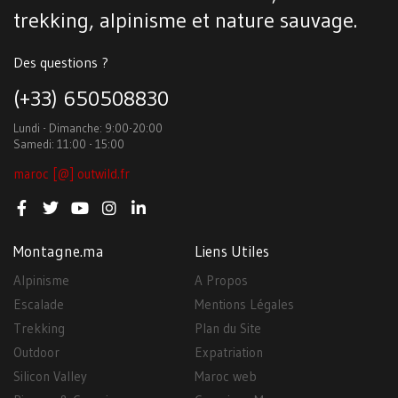
trekking, alpinisme et nature sauvage.
Des questions ?
(+33) 650508830
Lundi - Dimanche: 9:00-20:00
Samedi: 11:00 - 15:00
maroc [@] outwild.fr
Montagne.ma
Liens Utiles
Alpinisme
A Propos
Escalade
Mentions Légales
Trekking
Plan du Site
Outdoor
Expatriation
Silicon Valley
Maroc web