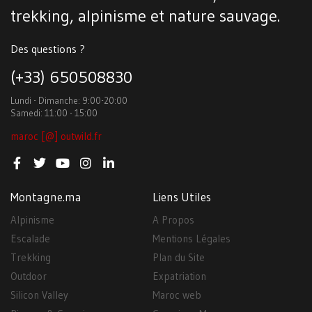
trekking, alpinisme et nature sauvage.
Des questions ?
(+33) 650508830
Lundi - Dimanche: 9:00-20:00
Samedi: 11:00 - 15:00
maroc [@] outwild.fr
Montagne.ma
Liens Utiles
Alpinisme
A Propos
Escalade
Mentions Légales
Trekking
Plan du Site
Outdoor
Expatriation
Silicon Valley
Maroc web