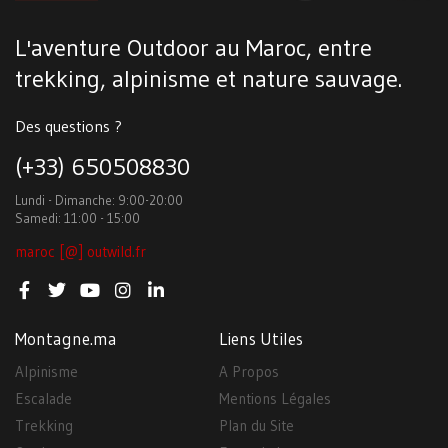
L'aventure Outdoor au Maroc, entre
trekking, alpinisme et nature sauvage.
Des questions ?
(+33) 650508830
Lundi - Dimanche: 9:00-20:00
Samedi: 11:00 - 15:00
maroc [@] outwild.fr
Montagne.ma
Liens Utiles
Alpinisme
A Propos
Escalade
Mentions Légales
Trekking
Plan du Site