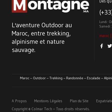
Des qu
(+3
Lundi - 
L'aventure Outdoor au
Samedi: 
Maroc, entre trekking,
maroc [
alpinisme et nature
sauvage.
Maroc – Outdoor – Trekking – Randonnée – Escalade – Alpini
A Propos
Mentions Légales
Plan du Site
Expatriat
Copyright ©
Colmar
Tech
– Tous droits réservés.