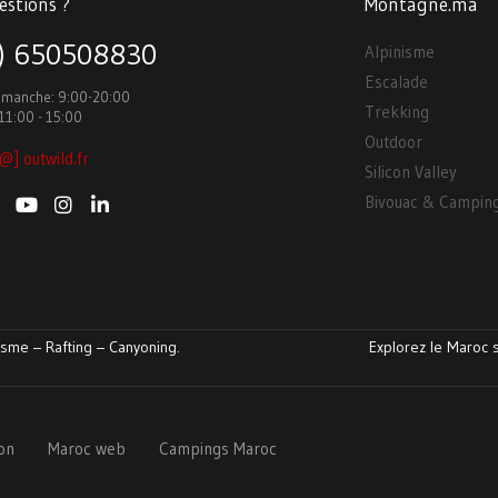
estions ?
Montagne.ma
3) 650508830
Alpinisme
Escalade
Dimanche: 9:00-20:00
Trekking
11:00 - 15:00
Outdoor
@] outwild.fr
Silicon Valley
Bivouac & Campin
sme – Rafting – Canyoning.
Explorez le Maroc s
ion
Maroc web
Campings Maroc