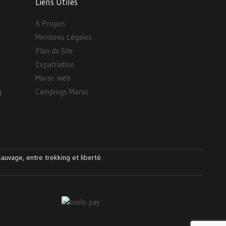
Liens Utiles
A Propos
Mentions Légales
Plan du Site
Expatriation
Maroc web
g
Campings Maroc
auvage, entre trekking et liberté.