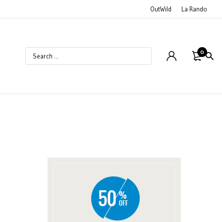
OutWild
La Rando
0