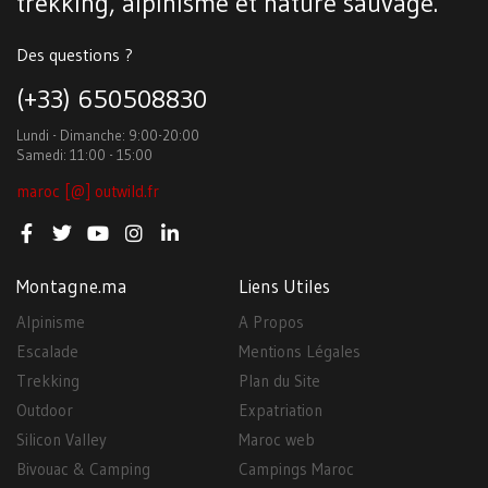
trekking, alpinisme et nature sauvage.
Des questions ?
(+33) 650508830
Lundi - Dimanche: 9:00-20:00
Samedi: 11:00 - 15:00
maroc [@] outwild.fr
Montagne.ma
Liens Utiles
Alpinisme
A Propos
Escalade
Mentions Légales
Trekking
Plan du Site
Outdoor
Expatriation
Silicon Valley
Maroc web
Bivouac & Camping
Campings Maroc