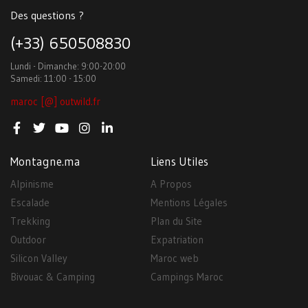
Des questions ?
(+33) 650508830
Lundi - Dimanche: 9:00-20:00
Samedi: 11:00 - 15:00
maroc [@] outwild.fr
Montagne.ma
Liens Utiles
Alpinisme
A Propos
Escalade
Mentions Légales
Trekking
Plan du Site
Outdoor
Expatriation
Silicon Valley
Maroc web
Bivouac & Camping
Campings Maroc