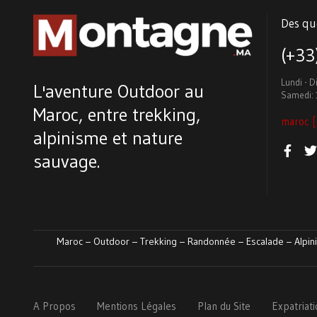
Des qu
(+3
Lundi - 
L'aventure Outdoor au
Samedi: 
Maroc, entre trekking,
maroc [
alpinisme et nature
sauvage.
Maroc – Outdoor – Trekking – Randonnée – Escalade – Alpini
A Propos
Mentions Légales
Plan du Site
Expatriat