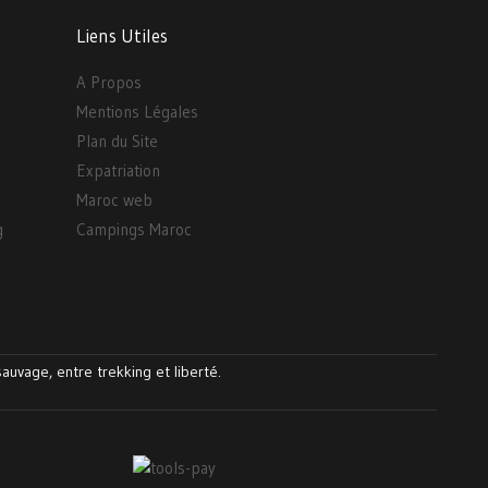
Liens Utiles
A Propos
Mentions Légales
Plan du Site
Expatriation
Maroc web
g
Campings Maroc
auvage, entre trekking et liberté.