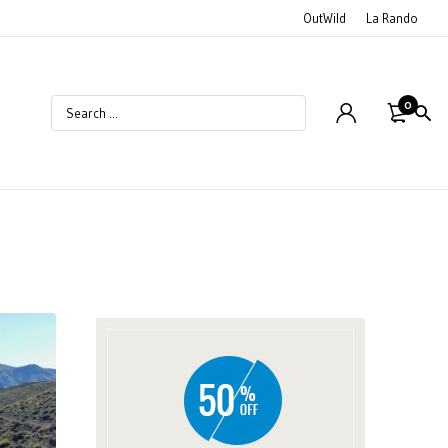
OutWild
La Rando
0