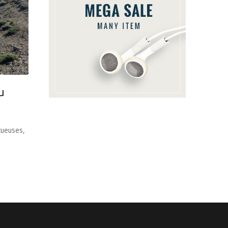
u
tueuses,