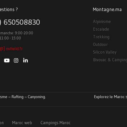
estions ?
Montagne.ma
3) 650508830
Alpinisme
Escalade
Dimanche: 9:00-20:00
Trekking
11:00 - 15:00
Outdoor
@] outwild.fr
Silicon Valley
Bivouac & Campin
sme – Rafting – Canyoning.
Explorez le Maroc s
ion
Maroc web
Campings Maroc