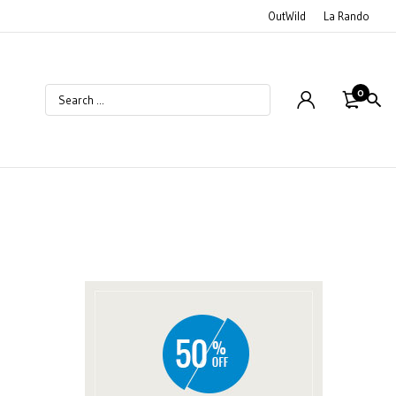
OutWild
La Rando
0