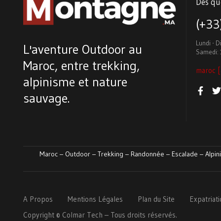
Des qu
(+3
Lundi - 
L'aventure Outdoor au
Samedi: 
Maroc, entre trekking,
maroc [
alpinisme et nature
sauvage.
Maroc – Outdoor – Trekking – Randonnée – Escalade – Alpini
A Propos
Mentions Légales
Plan du Site
Expatriat
Copyright ©
Colmar
Tech
– Tous droits réservés.