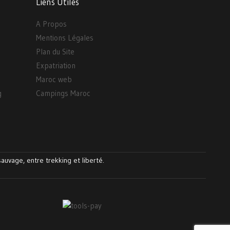
Liens Utiles
A Propos
Mentions Légales
Plan du Site
Expatriation
Maroc web
g
Campings Maroc
auvage, entre trekking et liberté.