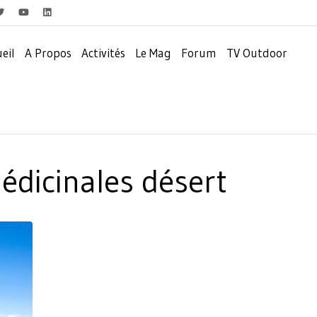
eil
A Propos
Activités
Le Mag
Forum
TV Outdoor
édicinales désert