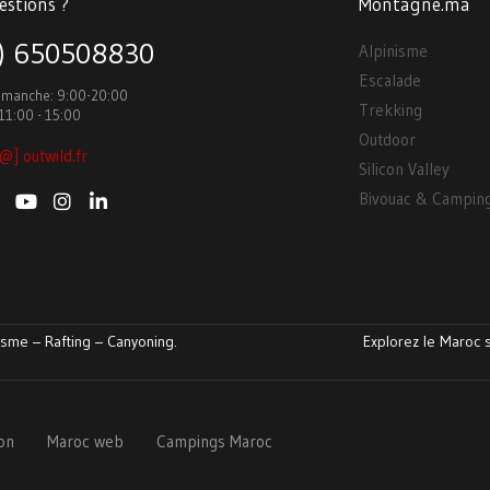
estions ?
Montagne.ma
3) 650508830
Alpinisme
Escalade
Dimanche: 9:00-20:00
Trekking
11:00 - 15:00
Outdoor
@] outwild.fr
Silicon Valley
Bivouac & Campin
sme – Rafting – Canyoning.
Explorez le Maroc s
ion
Maroc web
Campings Maroc