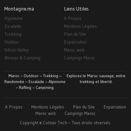
Montagne.ma
Liens Utiles
Alpinisme
A Propos
Escalade
Mentions Légales
Trekking
Plan du Site
Outdoor
Expatriation
Silicon Valley
Maroc web
Bivouac & Camping
Campings Maroc
Maroc – Outdoor – Trekking –
Explorez le Maroc sauvage, entre
Randonnée – Escalade – Alpinisme
trekking et liberté.
– Rafting – Canyoning.
A Propos
Mentions Légales
Plan du Site
Expatriation
Maroc web
Campings Maroc
Copyright ©
Colmar
Tech
– Tous droits réservés.