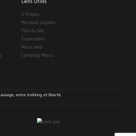
Liens Utiles
A Propos
Mentions Légales
Plan du Site
Expatriation
Maroc web
g
Campings Maroc
auvage, entre trekking et liberté.