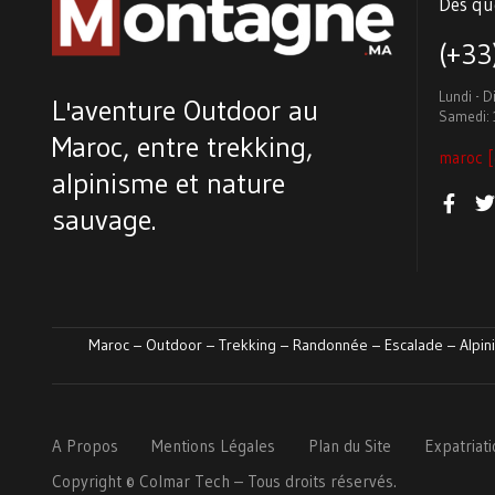
Des qu
(+3
Lundi - 
L'aventure Outdoor au
Samedi: 
Maroc, entre trekking,
maroc [
alpinisme et nature
sauvage.
Maroc – Outdoor – Trekking – Randonnée – Escalade – Alpini
A Propos
Mentions Légales
Plan du Site
Expatriat
Copyright ©
Colmar
Tech
– Tous droits réservés.