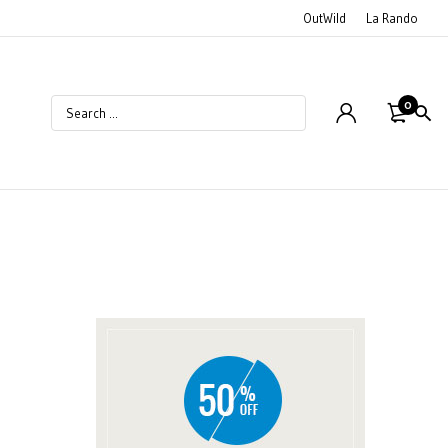
OutWild
La Rando
0