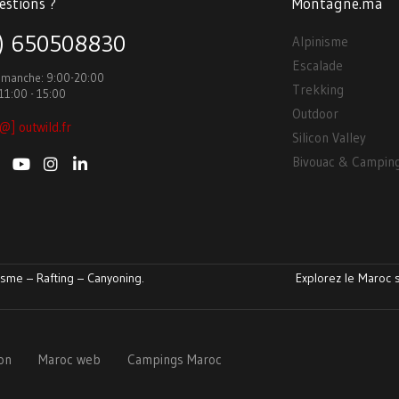
estions ?
Montagne.ma
3) 650508830
Alpinisme
Escalade
Dimanche: 9:00-20:00
Trekking
11:00 - 15:00
Outdoor
@] outwild.fr
Silicon Valley
Bivouac & Campin
sme – Rafting – Canyoning.
Explorez le Maroc s
ion
Maroc web
Campings Maroc