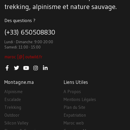
trekking, alpinisme et nature sauvage.
Des questions ?
(+33) 650508830
Lundi - Dimanche: 9:00-20:00
Samedi: 11:00 - 15:00
maroc [@] outwild.fr
Montagne.ma
Liens Utiles
Alpinisme
A Propos
Escalade
Mentions Légales
Trekking
Plan du Site
Outdoor
Expatriation
Silicon Valley
Maroc web