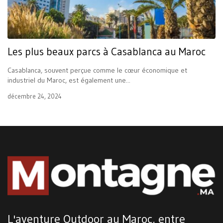
Les plus beaux parcs à Casablanca au Maroc
Casablanca, souvent perçue comme le cœur économique et
industriel du Maroc, est également une...
décembre 24, 2024
L'aventure Outdoor au Maroc, entre