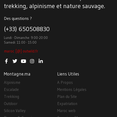
trekking, alpinisme et nature sauvage.
Des questions ?
(+33) 650508830
Lundi - Dimanche: 9:00-20:00
Samedi: 11:00 - 15:00
maroc [@] outwild.fr
Montagne.ma
Liens Utiles
Alpinisme
A Propos
Escalade
Mentions Légales
Trekking
Plan du Site
Outdoor
Expatriation
Silicon Valley
Maroc web