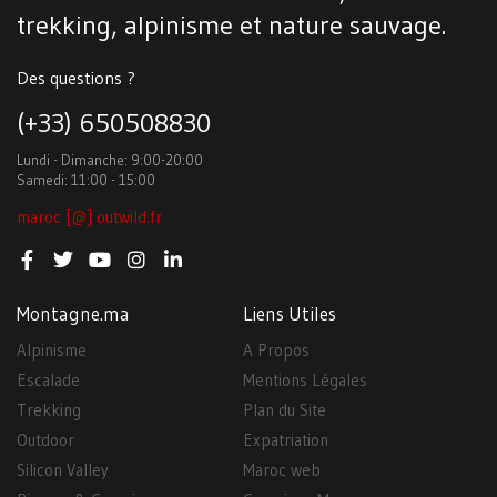
trekking, alpinisme et nature sauvage.
Des questions ?
(+33) 650508830
Lundi - Dimanche: 9:00-20:00
Samedi: 11:00 - 15:00
maroc [@] outwild.fr
Montagne.ma
Liens Utiles
Alpinisme
A Propos
Escalade
Mentions Légales
Trekking
Plan du Site
Outdoor
Expatriation
Silicon Valley
Maroc web