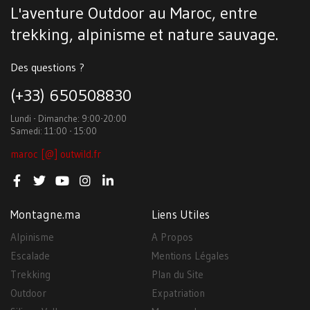
L'aventure Outdoor au Maroc, entre
trekking, alpinisme et nature sauvage.
Des questions ?
(+33) 650508830
Lundi - Dimanche: 9:00-20:00
Samedi: 11:00 - 15:00
maroc [@] outwild.fr
Montagne.ma
Liens Utiles
Alpinisme
A Propos
Escalade
Mentions Légales
Trekking
Plan du Site
Outdoor
Expatriation