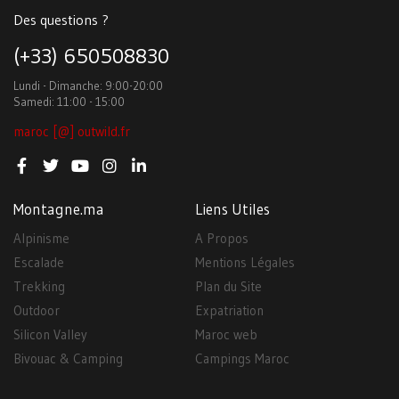
Des questions ?
(+33) 650508830
Lundi - Dimanche: 9:00-20:00
Samedi: 11:00 - 15:00
maroc [@] outwild.fr
Montagne.ma
Liens Utiles
Alpinisme
A Propos
Escalade
Mentions Légales
Trekking
Plan du Site
Outdoor
Expatriation
Silicon Valley
Maroc web
Bivouac & Camping
Campings Maroc