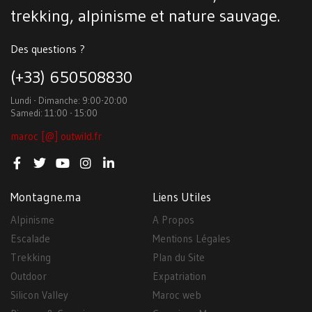
trekking, alpinisme et nature sauvage.
Des questions ?
(+33) 650508830
Lundi - Dimanche: 9:00-20:00
Samedi: 11:00 - 15:00
maroc [@] outwild.fr
Montagne.ma
Liens Utiles
Alpinisme
A Propos
Escalade
Mentions Légales
Trekking
Plan du Site
Outdoor
Expatriation
Silicon Valley
Maroc web