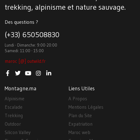
trekking, alpinisme et nature sauvage.
Des questions ?
(+33) 650508830
Lundi - Dimanche: 9:00-20:00
Samedi: 11:00 - 15:00
maroc [@] outwild.fr
Montagne.ma
Liens Utiles
Alpinisme
A Propos
Escalade
Mentions Légales
Trekking
Plan du Site
Outdoor
Expatriation
Silicon Valley
Maroc web