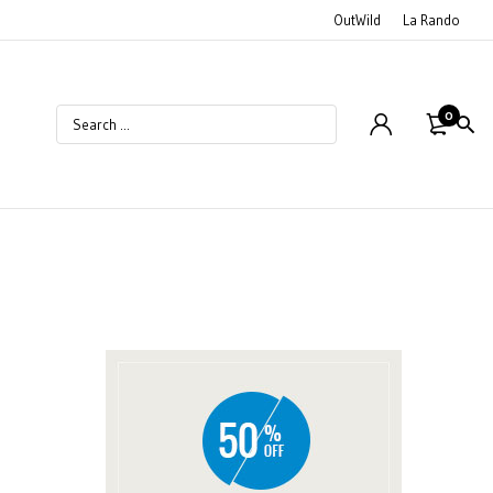
OutWild
La Rando
0