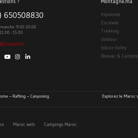
estions ?
Montagne.ma
3) 650508830
Alpinisme
Escalade
Dimanche: 9:00-20:00
Trekking
11:00 - 15:00
Outdoor
@] outwild.fr
Silicon Valley
Bivouac & Campin
sme – Rafting – Canyoning.
Explorez le Maroc s
ion
Maroc web
Campings Maroc