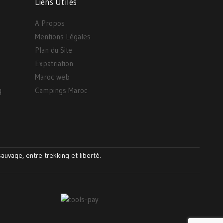
Liens Utiles
A Propos
Mentions Légales
Plan du Site
Expatriation
Maroc web
g
Campings Maroc
auvage, entre trekking et liberté.