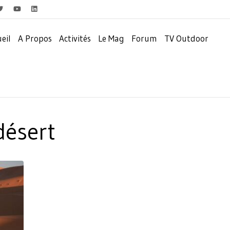
eil
A Propos
Activités
Le Mag
Forum
TV Outdoor
désert