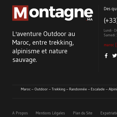
Des qu
(+3
Lundi - 
L'aventure Outdoor au
Samedi: 
Maroc, entre trekking,
maroc [
alpinisme et nature
sauvage.
Maroc – Outdoor – Trekking – Randonnée – Escalade – Alpini
A Propos
Mentions Légales
Plan du Site
Expatriat