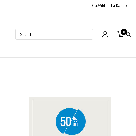
OutWild
La Rando
0