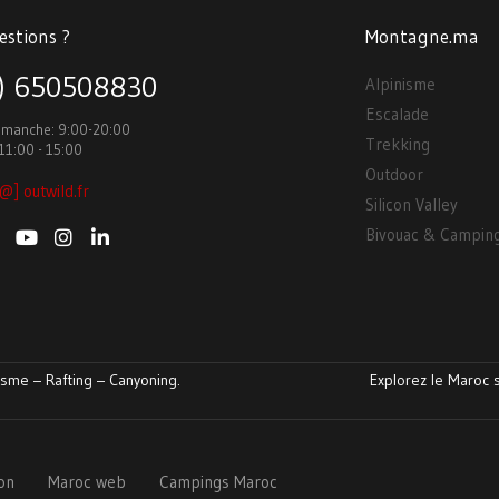
estions ?
Montagne.ma
3) 650508830
Alpinisme
Escalade
Dimanche: 9:00-20:00
Trekking
11:00 - 15:00
Outdoor
@] outwild.fr
Silicon Valley
Bivouac & Campin
sme – Rafting – Canyoning.
Explorez le Maroc s
ion
Maroc web
Campings Maroc