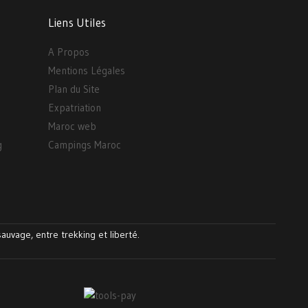
Liens Utiles
A Propos
Mentions Légales
Plan du Site
Expatriation
Maroc web
g
Campings Maroc
auvage, entre trekking et liberté.