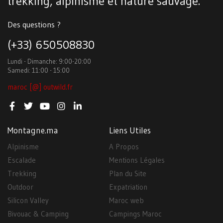
trekking, alpinisme et nature sauvage.
Des questions ?
(+33) 650508830
Lundi - Dimanche: 9:00-20:00
Samedi: 11:00 - 15:00
maroc [@] outwild.fr
Montagne.ma
Liens Utiles
Alpinisme
A Propos
Escalade
Mentions Légales
Trekking
Plan du Site
Outdoor
Expatriation
Silicon Valley
Maroc web
Bivouac & Camping
Campings Maroc