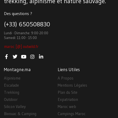
trekking, alpinisme et nature sauvage.
Des questions ?
(+33) 650508830
Lundi - Dimanche: 9:00-20:00
Samedi: 11:00 - 15:00
maroc [@] outwild.fr
Montagne.ma
Liens Utiles
Alpinisme
A Propos
Escalade
Mentions Légales
Trekking
Plan du Site
Outdoor
Expatriation
Silicon Valley
Maroc web
Bivouac & Camping
Campings Maroc