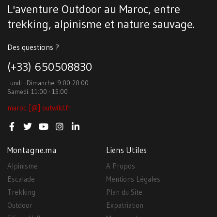
L'aventure Outdoor au Maroc, entre
trekking, alpinisme et nature sauvage.
Des questions ?
(+33) 650508830
Lundi - Dimanche: 9:00-20:00
Samedi: 11:00 - 15:00
maroc [@] outwild.fr
Montagne.ma
Liens Utiles
Alpinisme
A Propos
Escalade
Mentions Légales
Trekking
Plan du Site
Outdoor
Expatriation