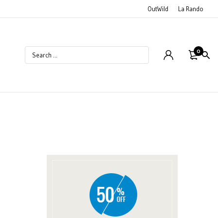
OutWild
La Rando
0