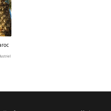
aroc
ustriel