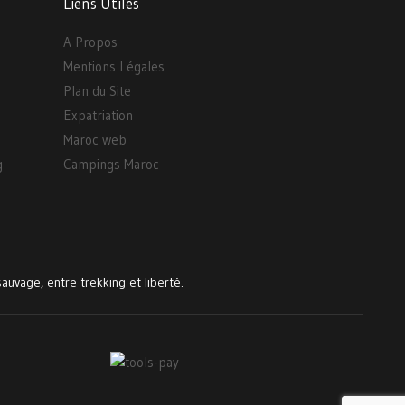
Liens Utiles
A Propos
Mentions Légales
Plan du Site
Expatriation
Maroc web
g
Campings Maroc
auvage, entre trekking et liberté.