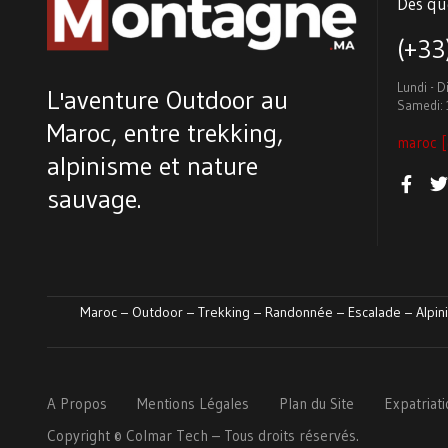
Des qu
(+3
Lundi - 
L'aventure Outdoor au
Samedi: 
Maroc, entre trekking,
maroc [
alpinisme et nature
sauvage.
Maroc – Outdoor – Trekking – Randonnée – Escalade – Alpini
A Propos
Mentions Légales
Plan du Site
Expatriat
Copyright ©
Colmar
Tech
– Tous droits réservés.