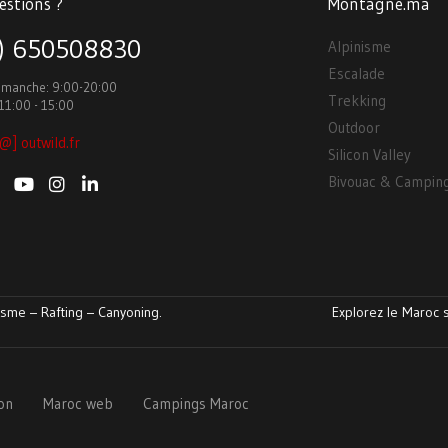
estions ?
Montagne.ma
3) 650508830
Alpinisme
Escalade
Dimanche: 9:00-20:00
Trekking
11:00 - 15:00
Outdoor
@] outwild.fr
Silicon Valley
Bivouac & Campin
sme – Rafting – Canyoning.
Explorez le Maroc s
ion
Maroc web
Campings Maroc