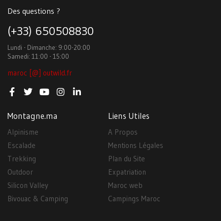
Des questions ?
(+33) 650508830
Lundi - Dimanche: 9:00-20:00
Samedi: 11:00 - 15:00
maroc [@] outwild.fr
Montagne.ma
Liens Utiles
Alpinisme
A Propos
Escalade
Mentions Légales
Trekking
Plan du Site
Outdoor
Expatriation
Silicon Valley
Maroc web
Bivouac & Camping
Campings Maroc