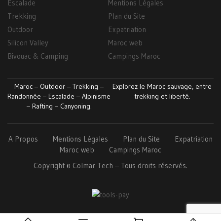
Escalade
Mentions Légales
Trekking
Plan du Site
Outdoor
Expatriation
Silicon Valley
Maroc web
Bivouac & Camping
Campings Maroc
Maroc – Outdoor – Trekking –
Explorez le Maroc sauvage, entre
Randonnée – Escalade – Alpinisme
trekking et liberté.
– Rafting – Canyoning.
A Propos
Mentions Légales
Plan du Site
Expatriation
Maroc web
Campings Maroc
Copyright ©
Colmar
Tech
– Tous droits réservés.