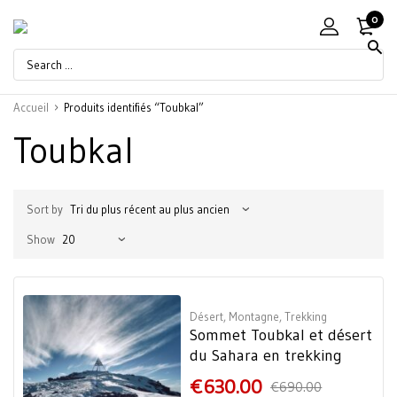
0
Accueil
Produits identifiés “Toubkal”
Toubkal
Sort by
Show
Désert
,
Montagne
,
Trekking
Sommet Toubkal et désert
du Sahara en trekking
€
630.00
€
690.00