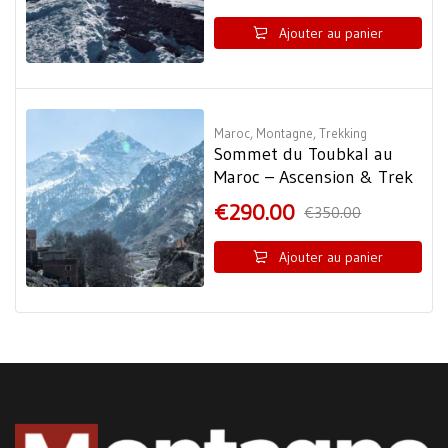
Ajouter au panier
Maroc
,
Montagne
,
Trekking
Sommet du Toubkal au
Maroc – Ascension & Trek
€
290.00
€
350.00
Ajouter au panier