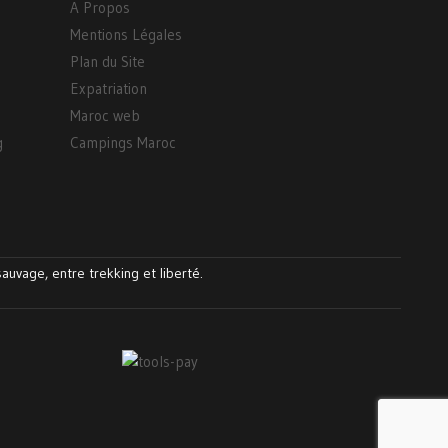
A Propos
Mentions Légales
Plan du Site
Expatriation
Maroc web
g
Campings Maroc
auvage, entre trekking et liberté.