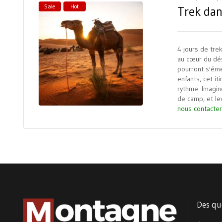
Sale
Hot
Trek dan
4 jours de tre
au cœur du dés
pourront s'éme
enfants, cet i
rythme. Imagin
de camp, et le
nous contacter 
Des qu