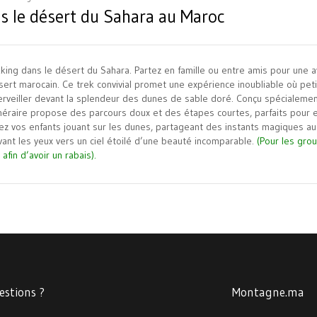
s le désert du Sahara au Maroc
kking dans le désert du Sahara
. Partez en famille ou entre amis pour une 
ert marocain. Ce trek convivial promet une expérience inoubliable où pet
rveiller devant la splendeur des dunes de sable doré. Conçu spécialemen
tinéraire propose des parcours doux et des étapes courtes, parfaits pour 
ez vos enfants jouant sur les dunes, partageant des instants magiques au
vant les yeux vers un ciel étoilé d’une beauté incomparable.
(Pour les gro
afin d’avoir un rabais).
estions ?
Montagne.ma