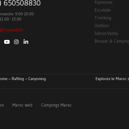
3) 650508830
Alpinisme
Escalade
Dimanche: 9:00-20:00
Trekking
11:00 - 15:00
Outdoor
@] outwild.fr
Silicon Valley
Bivouac & Campin
sme – Rafting – Canyoning.
Explorez le Maroc s
ion
Maroc web
Campings Maroc