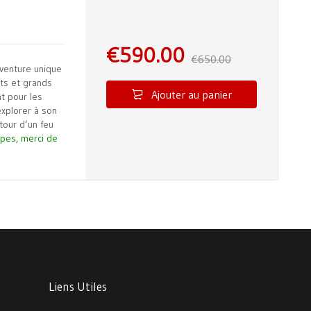
€
590.00
€
650.00
aventure unique
its et grands
Ajouter au panier
t pour les
explorer à son
tour d’un feu
upes, merci de
Liens Utiles