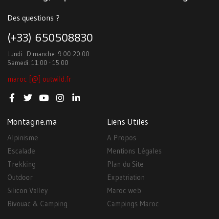
Des questions ?
(+33) 650508830
Lundi - Dimanche: 9:00-20:00
Samedi: 11:00 - 15:00
maroc [@] outwild.fr
Montagne.ma
Liens Utiles
Alpinisme
A Propos
Escalade
Mentions Légales
Trekking
Plan du Site
Outdoor
Expatriation
Silicon Valley
Maroc web
Bivouac & Camping
Campings Maroc