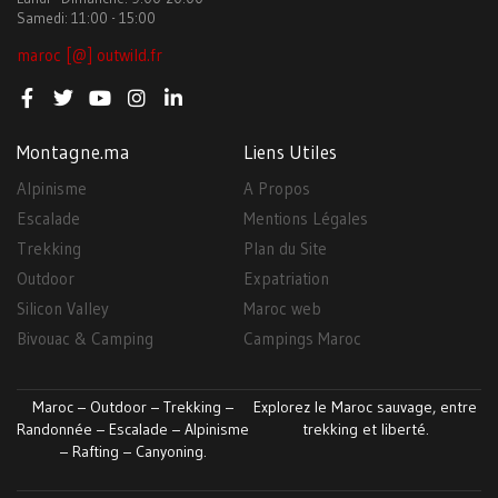
Samedi: 11:00 - 15:00
maroc [@] outwild.fr
Montagne.ma
Liens Utiles
Alpinisme
A Propos
Escalade
Mentions Légales
Trekking
Plan du Site
Outdoor
Expatriation
Silicon Valley
Maroc web
Bivouac & Camping
Campings Maroc
Maroc – Outdoor – Trekking –
Explorez le Maroc sauvage, entre
Randonnée – Escalade – Alpinisme
trekking et liberté.
– Rafting – Canyoning.