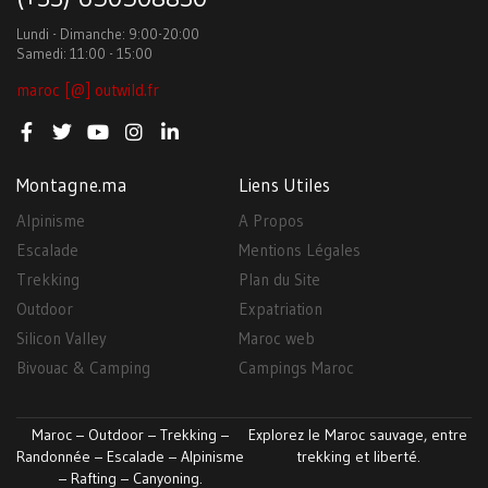
Lundi - Dimanche: 9:00-20:00
Samedi: 11:00 - 15:00
maroc [@] outwild.fr
Montagne.ma
Liens Utiles
Alpinisme
A Propos
Escalade
Mentions Légales
Trekking
Plan du Site
Outdoor
Expatriation
Silicon Valley
Maroc web
Bivouac & Camping
Campings Maroc
Maroc – Outdoor – Trekking –
Explorez le Maroc sauvage, entre
Randonnée – Escalade – Alpinisme
trekking et liberté.
– Rafting – Canyoning.