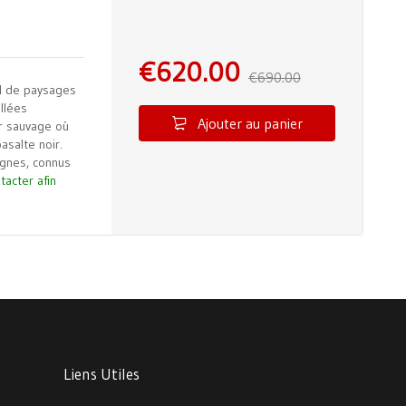
€
620.00
€
690.00
il de paysages
llées
Ajouter au panier
or sauvage où
asalte noir.
agnes, connus
tacter afin
Liens Utiles