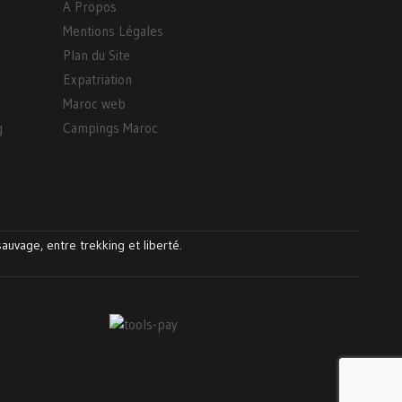
A Propos
Mentions Légales
Plan du Site
Expatriation
Maroc web
g
Campings Maroc
auvage, entre trekking et liberté.