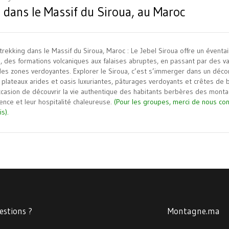
 dans le Massif du Siroua, au Maroc
rekking dans le Massif du Siroua, Maroc : Le Jebel Siroua offre un éventa
, des formations volcaniques aux falaises abruptes, en passant par des va
es zones verdoyantes. Explorer le Siroua, c’est s’immerger dans un déc
 plateaux arides et oasis luxuriantes, pâturages verdoyants et crêtes de b
occasion de découvrir la vie authentique des habitants berbères des mont
ience et leur hospitalité chaleureuse.
(Pour les groupes, merci de nous con
is).
estions ?
Montagne.ma