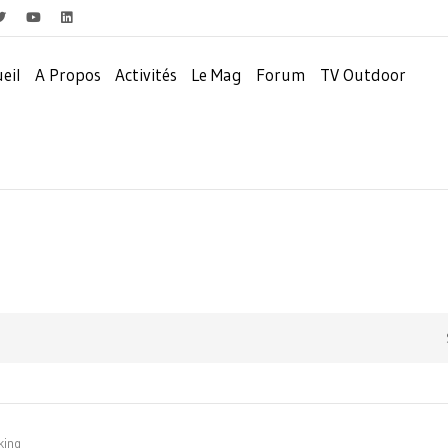
eil
A Propos
Activités
Le Mag
Forum
TV Outdoor
king