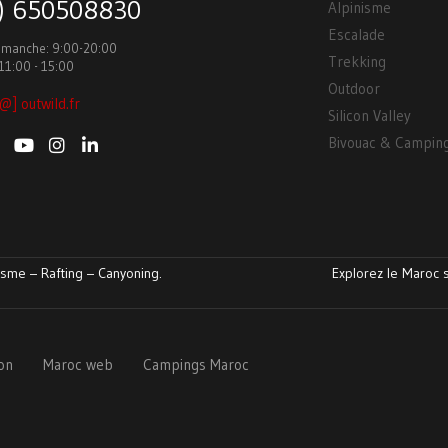
3) 650508830
Alpinisme
Escalade
Dimanche: 9:00-20:00
Trekking
11:00 - 15:00
Outdoor
@] outwild.fr
Silicon Valley
Bivouac & Campin
sme – Rafting – Canyoning.
Explorez le Maroc s
ion
Maroc web
Campings Maroc