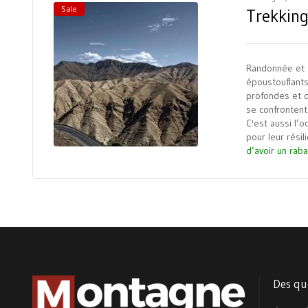
Sale
Trekking
Randonnée et t
époustouflants
profondes et d
se confrontent
C'est aussi l’
pour leur résil
d’avoir un raba
Des qu